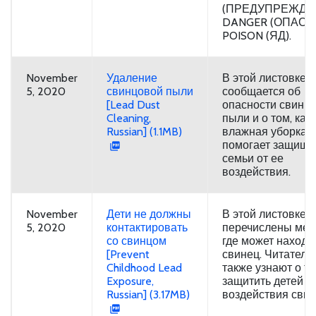
(ПРЕДУПРЕЖДЕ
DANGER (ОПАСН
POISON (ЯД).
November
Удаление
В этой листовке
5, 2020
свинцовой пыли
сообщается об
[Lead Dust
опасности свинц
Cleaning,
пыли и о том, как
Russian] (1.1MB)
влажная уборка
помогает защища
семьи от ее
воздействия.
November
Дети не должны
В этой листовке
5, 2020
контактировать
перечислены мес
со свинцом
где может находи
[Prevent
свинец. Читатели
Childhood Lead
также узнают о то
Exposure,
защитить детей о
Russian] (3.17MB)
воздействия свин