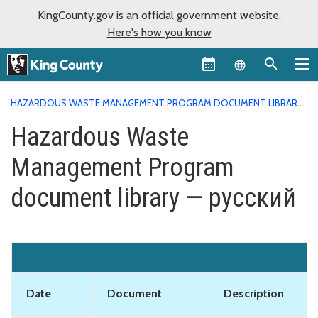
KingCounty.gov is an official government website.
Here's how you know
Language sel
HAZARDOUS WASTE MANAGEMENT PROGRAM DOCUMENT LIBRARY
HAZARDOUS WASTE MANAGEMENT PROGRAM DOCUMENT
Hazardous Waste
LIBRARY — РУССКИЙ
Management Program
document library — русский
Date
Document
Description