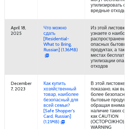
утилизировать св
вредные отходы.
April 18,
Что можно
Из этой листовки
2025
сдать
узнаете о наибол
[Residential-
распространенн
What to Bring,
опасных бытовы
Russian] (1.36MB)
продуктах, а такж
местах бесплатн
утилизации опас
отходов
December
Как купить
В этой листовке
7, 2023
хозяйственный
показано, как вы
товар, наиболее
более безопасны
безопасный для
бытовые продукт
всей семьи?
обращая внимани
[Safe Shopper's
наличие таких сло
Card, Russian]
как CAUTION
(1.21MB)
(ОСТОРОЖНО),
WARNING