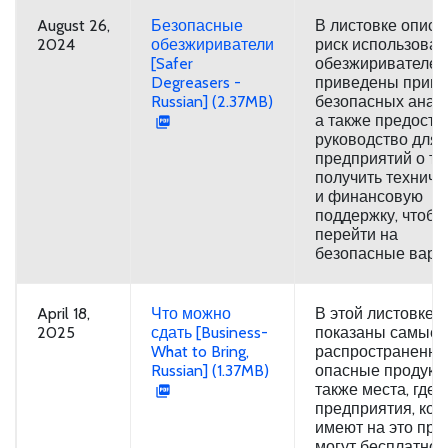
August 26,
Безопасные
В листовке описа
2024
обезжириватели
риск использова
[Safer
обезжиривателей
Degreasers -
приведены прим
Russian] (2.37MB)
безопасных анало
а также предоста
руководство для
предприятий о том
получить техниче
и финансовую
поддержку, чтобы
перейти на
безопасные вари
April 18,
Что можно
В этой листовке
2025
сдать [Business-
показаны самые
What to Bring,
распространенн
Russian] (1.37MB)
опасные продукты
также места, где
предприятия, кот
имеют на это пра
могут бесплатно