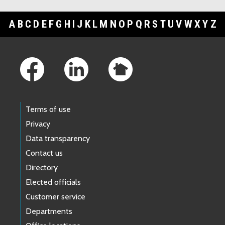
A
B
C
D
E
F
G
H
I
J
K
L
M
N
O
P
Q
R
S
T
U
V
W
X
Y
Z
Footer Links
Terms of use
Privacy
Data transparency
Contact us
Directory
Elected officials
Customer service
Departments