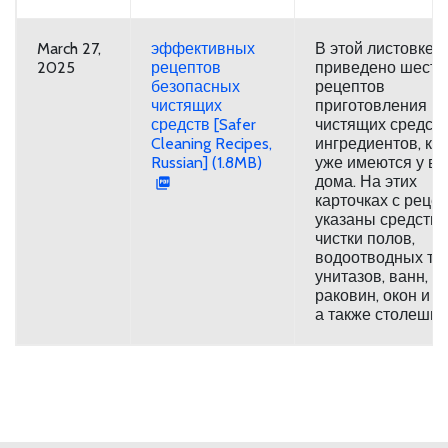
March 27,
эффективных
В этой листовке
2025
рецептов
приведено шесть
безопасных
рецептов
чистящих
приготовления
средств [Safer
чистящих средств
Cleaning Recipes,
ингредиентов, ко
Russian] (1.8MB)
уже имеются у ва
дома. На этих
карточках с реце
указаны средства
чистки полов,
водоотводных тру
унитазов, ванн,
раковин, окон и з
а также столешни