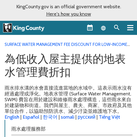
KingCounty.gov is an official government website.
Here's how you know
Language sel
SURFACE WATER MANAGEMENT FEE DISCOUNT FOR LOW-INCOME
PROPERTY OWNERS
為低收入屋主提供的地表水管理費折扣
為低收入屋主提供的地表
水管理費折扣
雨水排水溝的水會直接流進當地的水域中。這表示雨水沒有
經過處理或淨化。地表水管理 (Surface Water Management,
SWM) 費旨在用於建設和維修雨水處理構造，這些雨水來自
於建築物和街道。我們與屋主、農夫、商家、市政府及其他
單位合作，以協助預防洪水、減少汙染並維護地下水。
English
|
Español
|
한국어
|
somali
|
русский
|
Tiếng Việt
雨水處理服務部