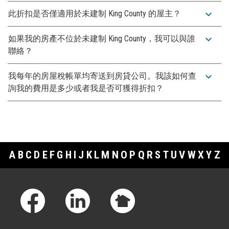
expand_more
此折扣是否僅適用於未建制 King County 的屋主？
expand_more
如果我的房產不位於未建制 King County，我可以與誰
聯絡？
expand_more
我每年的房屋稅帳單均寄送到房貸公司。我該如何查
詢我的費用是多少或者我是否可獲得折扣？
A
B
C
D
E
F
G
H
I
J
K
L
M
N
O
P
Q
R
S
T
U
V
W
X
Y
Z
Footer Links