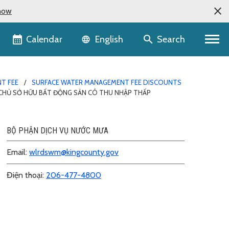
now
Language selector
Calendar
Search
English
T FEE
SURFACE WATER MANAGEMENT FEE DISCOUNTS
 CHỦ SỞ HỮU BẤT ĐỘNG SẢN CÓ THU NHẬP THẤP
BỘ PHẬN DỊCH VỤ NƯỚC MƯA
Email:
wlrdswm@kingcounty.gov
Điện thoại:
206-477-4800