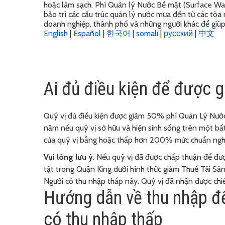
hoặc làm sạch. Phí Quản lý Nước Bề mặt (Surface 
bảo trì các cấu trúc quản lý nước mưa đến từ các tòa
doanh nghiệp, thành phố và những người khác để giúp
English
|
Español
|
한국어
|
somali
|
русский
|
中文
Ai đủ điều kiện để được g
Quý vị đủ điều kiện được giảm 50% phí Quản Lý Nư
năm nếu quý vị sở hữu và hiện sinh sống trên một bấ
của quý vị bằng hoặc thấp hơn 200% mức chuẩn nghèo
Vui lòng lưu ý
: Nếu quý vị đã được chấp thuận để đư
tật trong Quận King dưới hình thức giảm Thuế Tài Sản
Người có thu nhập thấp này. Quý vị đã nhận được ch
Hướng dẫn về thu nhập đ
có thu nhập thấp