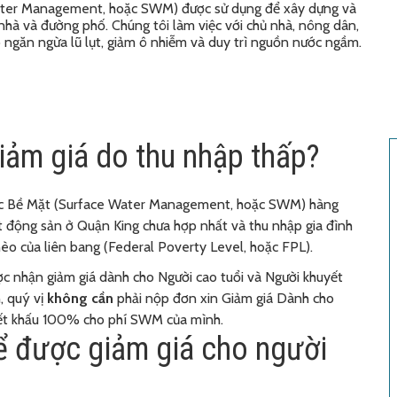
Water Management, hoặc SWM) được sử dụng để xây dựng và
 nhà và đường phố. Chúng tôi làm việc với chủ nhà, nông dân,
 ngăn ngừa lũ lụt, giảm ô nhiễm và duy trì nguồn nước ngầm.
iảm giá do thu nhập thấp?
ớc Bề Mặt (Surface Water Management, hoặc SWM) hàng
t động sản ở Quận King chưa hợp nhất và thu nhập gia đình
 của liên bang (Federal Poverty Level, hoặc FPL).
ợc nhận giảm giá dành cho Người cao tuổi và Người khuyết
, quý vị
không cần
phải nộp đơn xin Giảm giá Dành cho
iết khấu 100% cho phí SWM của mình.
ể được giảm giá cho người