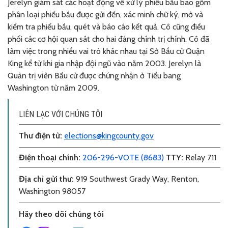
Jerelyn
giám sát các hoạt động về xử lý phiếu bầu bao gồm
phân loại phiếu bầu được gửi đến, xác minh chữ ký, mở và
kiểm tra phiếu bầu, quét và báo cáo kết quả. Cô cũng điều
phối các cơ hội quan sát cho hai đảng chính trị chính. Cô đã
làm việc trong nhiều vai trò khác nhau tại Sở Bầu cử Quận
King kể từ khi gia nhập đội ngũ vào năm 2003. Jerelyn là
Quản trị viên Bầu cử được chứng nhận ở Tiểu bang
Washington từ năm 2009.
LIÊN LẠC VỚI CHÚNG TÔI
Thư điện tử
:
elections@kingcounty.gov
Điện thoại chính
:
206-296-VOTE (8683)
TTY:
Relay 711
Địa chỉ gửi thư
:
919 Southwest Grady Way, Renton,
Washington 98057
Hãy theo dõi chúng tôi