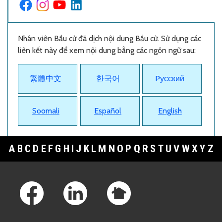
Nhân viên Bầu cử đã dịch nội dung Bầu cử. Sử dụng các
liên kết này để xem nội dung bằng các ngôn ngữ sau:
繁體中文
한국어
Pусский
Soomali
Español
English
A
B
C
D
E
F
G
H
I
J
K
L
M
N
O
P
Q
R
S
T
U
V
W
X
Y
Z
Footer Links