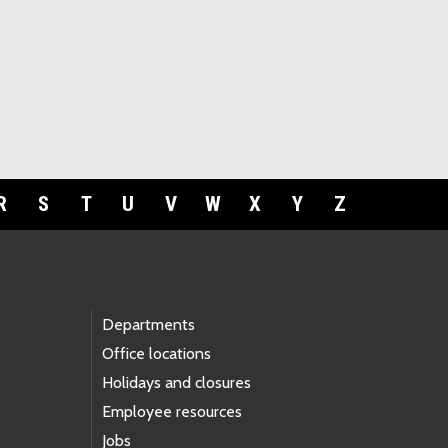
R
S
T
U
V
W
X
Y
Z
Departments
Office locations
Holidays and closures
Employee resources
Jobs