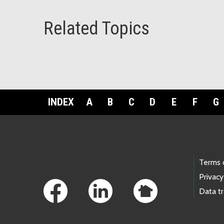
Related Topics
INDEX
A
B
C
D
E
F
G
Footer Links
Terms 
Privacy
Data t