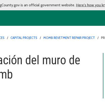
gCounty.gov is an official government website.
Here's how you k
CES
CAPITAL PROJECTS
MOMB REVETMENT REPAIR PROJECT
PR
ación del muro de
omb