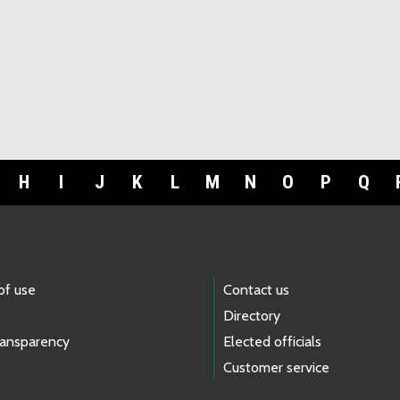
H
I
J
K
L
M
N
O
P
Q
of use
Contact us
Directory
ransparency
Elected officials
Customer service