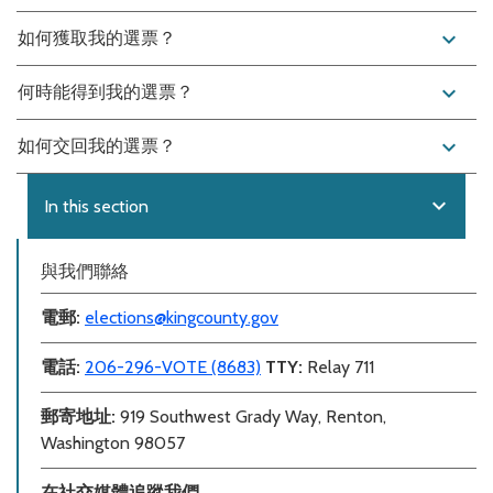
expand_more
如何獲取我的選票？
expand_more
何時能得到我的選票？
expand_more
如何交回我的選票？
expand_more
In this section
與我們聯絡
電郵
:
elections@kingcounty.gov
電話
:
206-296-VOTE (8683)
TTY:
Relay 711
郵寄地址:
919 Southwest Grady Way, Renton,
Washington 98057
在社交媒體追蹤我們