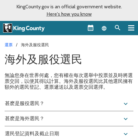
KingCounty.gov is an official government website.
Here's how you know
Language sel
選票
海外及服役選民
海外及服役選民
無論您身在世界何處，您有權在每次選舉中投票並及時將選
票交回，以便其得以計算。海外及服役選民比其他選民擁有
額外的選民登記、選票遞送以及選票交回選擇。
expand_more
甚麽是服役選民？
expand_more
甚麽是海外選民？
expand_more
選民登記資料及截止日期