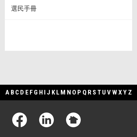
選民手冊
A
B
C
D
E
F
G
H
I
J
K
L
M
N
O
P
Q
R
S
T
U
V
W
X
Y
Z
Footer Links